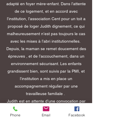
adapté en foyer mère-enfant. Dans l’attente
de ce logement, et en accord avec
l’institution, l’association Cent pour un toit a
proposé de loger Judith dignement, ce qui
malheureusement n’est pas toujours le cas
avec les mises à l’abri institutionnelles.
Depuis, la maman se remet doucement des
épreuves , et de l’accouchement, dans un
environnement sécurisant. Les enfants
grandissent bien, sont suivis par la PMI, et
l’institution a mis en place un
accompagnement régulier par une
travailleuse familiale .
Judith est en attente d’une convocation par
l’OFPRA. Elle est très attentive à l’évolution
Phone
Email
Facebook
de son dossier. Elle est entourée et
accompagnée par des membres de